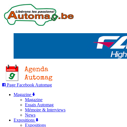
Page Facebook Automag
Magazine
Magazine
Essais Automag
Mémoire & Interviews
News
Expositions
Expositions