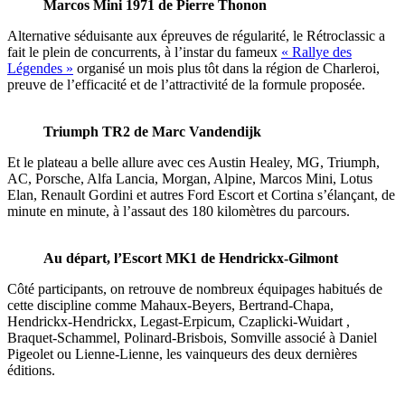
Marcos Mini 1971 de Pierre Thonon
Alternative séduisante aux épreuves de régularité, le Rétroclassic a
fait le plein de concurrents, à l’instar du fameux
« Rallye des
Légendes »
organisé un mois plus tôt dans la région de Charleroi,
preuve de l’efficacité et de l’attractivité de la formule proposée.
Triumph TR2 de Marc Vandendijk
Et le plateau a belle allure avec ces Austin Healey, MG, Triumph,
AC, Porsche, Alfa Lancia, Morgan, Alpine, Marcos Mini, Lotus
Elan, Renault Gordini et autres Ford Escort et Cortina s’élançant, de
minute en minute, à l’assaut des 180 kilomètres du parcours.
Au départ, l’Escort MK1 de Hendrickx-Gilmont
Côté participants, on retrouve de nombreux équipages habitués de
cette discipline comme Mahaux-Beyers, Bertrand-Chapa,
Hendrickx-Hendrickx, Legast-Erpicum, Czaplicki-Wuidart ,
Braquet-Schammel, Polinard-Brisbois, Somville associé à Daniel
Pigeolet ou Lienne-Lienne, les vainqueurs des deux dernières
éditions.