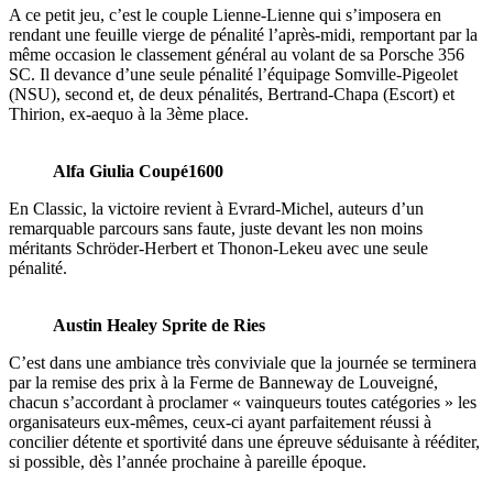
A ce petit jeu, c’est le couple Lienne-Lienne qui s’imposera en
rendant une feuille vierge de pénalité l’après-midi, remportant par la
même occasion le classement général au volant de sa Porsche 356
SC. Il devance d’une seule pénalité l’équipage Somville-Pigeolet
(NSU), second et, de deux pénalités, Bertrand-Chapa (Escort) et
Thirion, ex-aequo à la 3ème place.
Alfa Giulia Coupé1600
En Classic, la victoire revient à Evrard-Michel, auteurs d’un
remarquable parcours sans faute, juste devant les non moins
méritants Schröder-Herbert et Thonon-Lekeu avec une seule
pénalité.
Austin Healey Sprite de Ries
C’est dans une ambiance très conviviale que la journée se terminera
par la remise des prix à la Ferme de Banneway de Louveigné,
chacun s’accordant à proclamer « vainqueurs toutes catégories » les
organisateurs eux-mêmes, ceux-ci ayant parfaitement réussi à
concilier détente et sportivité dans une épreuve séduisante à rééditer,
si possible, dès l’année prochaine à pareille époque.