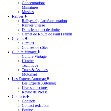
Concentrations
Miniatures
Musées
Rallyes
Rallyes régularité-orientation
Rallyes vitesse
Dans le baquet de droite
Carnet de Route de Paul Fraikin
Circuits
Circuits
Courses de côtes
Culture Vintage
Culture Vintage
Histoire
Technique
Trucs & Astuces
Motomag
Les Experts Automag
Les Experts Automag
Livres et lectures
Revue de Presse
Contacts
Contacts
Contact rédaction
Equipe