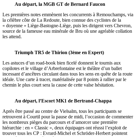
Au départ, la MGB GT de Bernard Faucon
Les premières notes emmènent les concurrents à Remouchamps, via
la célèbre côte de La Redoute, bien connue des cyclistes de la
« doyenne » Liège-Bastogne-Liège, puis les dirigent vers Chevron,
source de la fameuse eau minérale de Bru où une agréable collation
les attend.
Triumph TR5 de Thirion (3ème en Expert)
Les astuces d’un road-book bien ficelé donnent le tournis aux
copilotes et le village d’Arbrefontaine est le théâtre d’un ballet
incessant d’ancêtres circulant dans tous les sens en quête de la route
idéale. Une carte à tracer, matérialisée par 8 points à rallier par le
chemin le plus court sera la cause de cette valse hésitation.
Au départ, l’Escort MK1 de Bertrand-Chappa
Après être passé au centre de Vielsalm, tous les participants se
retrouvent à Courtil pour la pause de midi, l’occasion de commenter
les nombreux pièges du parcours et d’amorcer une première
hiérarchie : en « Classic », deux équipages ont réussi l’exploit de
trouver tous les CP : Evrard-Michel et Schröder-Herbert pointent