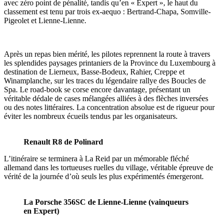
avec zéro point de pénalité, tandis qu’en « Expert », le haut du
classement est tenu par trois ex-aequo : Bertrand-Chapa, Somville-
Pigeolet et Lienne-Lienne.
Après un repas bien mérité, les pilotes reprennent la route à travers
les splendides paysages printaniers de la Province du Luxembourg à
destination de Lierneux, Basse-Bodeux, Rahier, Creppe et
Winamplanche, sur les traces du légendaire rallye des Boucles de
Spa. Le road-book se corse encore davantage, présentant un
véritable dédale de cases mélangées alliées à des flèches inversées
ou des notes littéraires. La concentration absolue est de rigueur pour
éviter les nombreux écueils tendus par les organisateurs.
Renault R8 de Polinard
L’itinéraire se terminera à La Reid par un mémorable fléché
allemand dans les tortueuses ruelles du village, véritable épreuve de
vérité de la journée d’où seuls les plus expérimentés émergeront.
La Porsche 356SC de Lienne-Lienne (vainqueurs
en Expert)