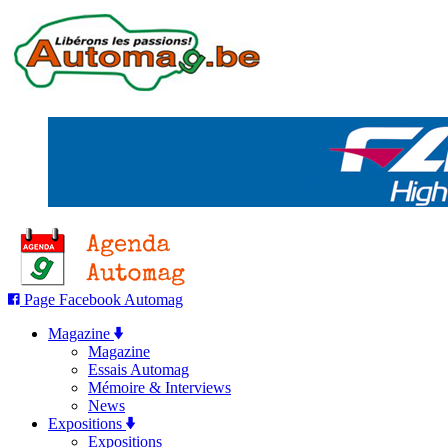
Page Facebook Automag
Magazine
Magazine
Essais Automag
Mémoire & Interviews
News
Expositions
Expositions