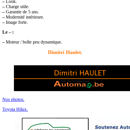
–
Look.
–
Charge utile.
–
Garantie de 5 ans.
–
Modernité intérieure.
–
Image forte.
Le – :
–
Moteur / boîte peu dynamique.
Dimitri Haulet.
Nos photos.
Toyota Hilux.