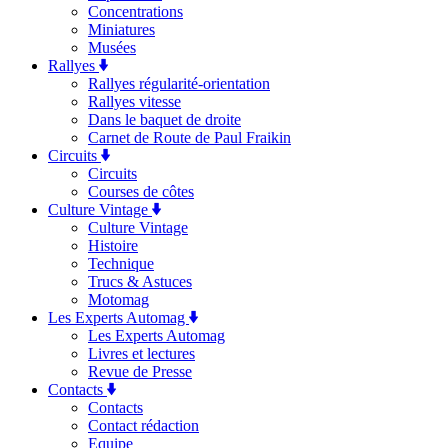
Concentrations
Miniatures
Musées
Rallyes
Rallyes régularité-orientation
Rallyes vitesse
Dans le baquet de droite
Carnet de Route de Paul Fraikin
Circuits
Circuits
Courses de côtes
Culture Vintage
Culture Vintage
Histoire
Technique
Trucs & Astuces
Motomag
Les Experts Automag
Les Experts Automag
Livres et lectures
Revue de Presse
Contacts
Contacts
Contact rédaction
Equipe