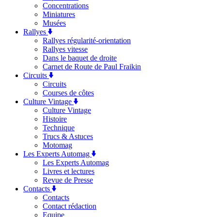
Concentrations
Miniatures
Musées
Rallyes
Rallyes régularité-orientation
Rallyes vitesse
Dans le baquet de droite
Carnet de Route de Paul Fraikin
Circuits
Circuits
Courses de côtes
Culture Vintage
Culture Vintage
Histoire
Technique
Trucs & Astuces
Motomag
Les Experts Automag
Les Experts Automag
Livres et lectures
Revue de Presse
Contacts
Contacts
Contact rédaction
Equipe