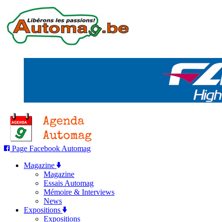
Page Facebook Automag
Magazine
Magazine
Essais Automag
Mémoire & Interviews
News
Expositions
Expositions